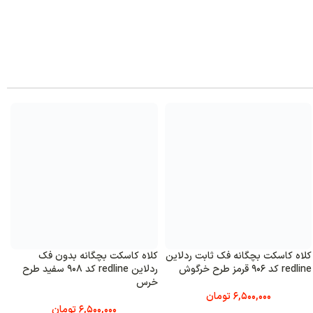
کلاه کاسکت بچگانه فک ثابت ردلاین
کلاه کاسکت بچگانه بدون فک
ک
redline کد 906 قرمز طرح خرگوش
ردلاین redline کد 908 سفید طرح
خرس
p
6,500,000
تومان
6,500,000
تومان