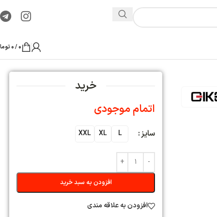
0
/
0
تومان
ید
XX
ه سبد خرید
ی