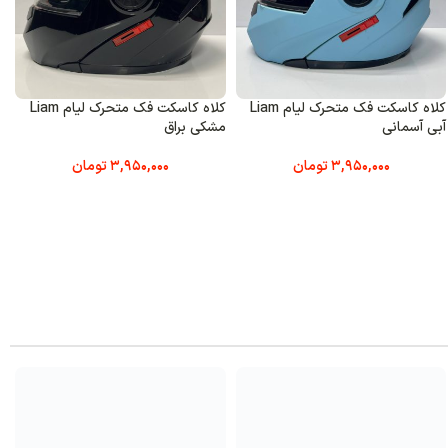
کلاه کاسکت فک متحرک لیام Liam
کلاه کاسکت فک متحرک ردلاین
کلاه کا
راق
Redline کد 939 خاکستری قرمز
Redline کد 939 سفید طوسی روشن
3,950,000
تومان
12,800,000
تومان