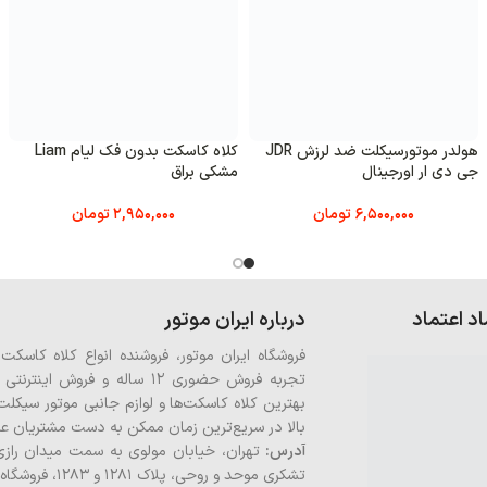
کلاه کاسکت بدون فک لیام Liam
کلاه کاسکت بدون فک لیام Liam
براق
سفید استخوانی
کرم خا
2,950,000
تومان
2,950,000
تومان
وتور
وتور، فروشنده انواع کلاه کاسکت و اکسسوری موتور سیکلت که طی
تجربه فروش حضوری 12 ساله و فروش اینترنتی از سال 1395 به دنبال آن است تا
ت‌ها و لوازم جانبی موتور سیکلت را با بهترین قیمت بازار و با کیفیت
ن زمان ممکن به دست مشتریان عزیز برساند.
بان مولوی به سمت میدان رازی، قبل از چهار راه امیریه، بین کوچه
برای
۱، فروشگاه ایران موتور