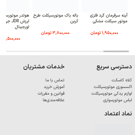
آینه سرفرمان گرد فلزی
باله باک موتورسیکلت طرح
هولدر موتورسیک
موتور سیکلت مشکی
کربن
لرزش JDR جی
اورجینال
1,950,000
تومان
3,800,000
تومان
6,500,000
تو
دسترسی سریع
خدمات مشتریان
کلاه کاسکت
تماس با ما
اکسسوری موتورسیکلت
آموزش خرید
لوازم یدکی موتورسیکلت
قوانین و مقررات
لباس موتورسواری
علاقه‌مندی‌ها
نماد اعتماد