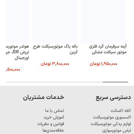
آینه سرفرمان گرد فلزی
باله باک موتورسیکلت طرح
هولدر موتورسیک
موتور سیکلت مشکی
کربن
لرزش JDR جی
اورجینال
1,950,000
تومان
3,800,000
تومان
6,500,000
تو
دسترسی سریع
خدمات مشتریان
کلاه کاسکت
تماس با ما
اکسسوری موتورسیکلت
آموزش خرید
لوازم یدکی موتورسیکلت
قوانین و مقررات
لباس موتورسواری
علاقه‌مندی‌ها