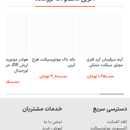
آینه سرفرمان گرد فلزی
باله باک موتورسیکلت طرح
هولدر موتورسیک
موتور سیکلت مشکی
کربن
لرزش JDR جی
اورجینال
1,950,000
تومان
3,800,000
تومان
6,500,000
تو
دسترسی سریع
خدمات مشتریان
کلاه کاسکت
تماس با ما
اکسسوری موتورسیکلت
آموزش خرید