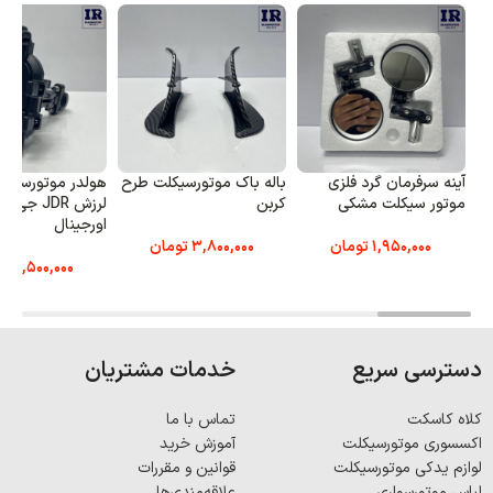
آینه سرفرمان گرد فلزی
باله باک موتورسیکلت طرح
هولدر موتورسیک
موتور سیکلت مشکی
کربن
لرزش JDR جی
اورجینال
1,950,000
تومان
3,800,000
تومان
6,500,000
تو
دسترسی سریع
خدمات مشتریان
کلاه کاسکت
تماس با ما
اکسسوری موتورسیکلت
آموزش خرید
لوازم یدکی موتورسیکلت
قوانین و مقررات
لباس موتورسواری
علاقه‌مندی‌ها