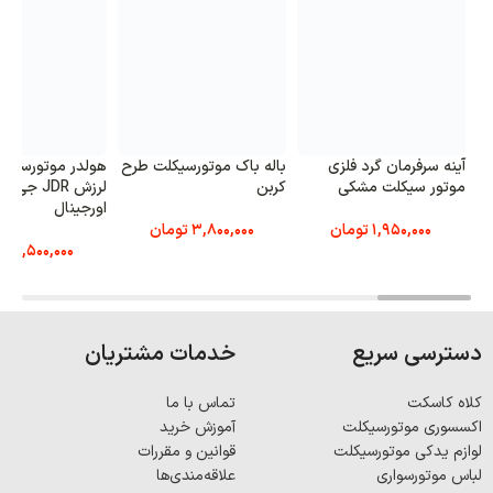
آینه سرفرمان گرد فلزی
باله باک موتورسیکلت طرح
هولدر موتورسیک
موتور سیکلت مشکی
کربن
لرزش JDR جی
اورجینال
1,950,000
تومان
3,800,000
تومان
6,500,000
تو
دسترسی سریع
خدمات مشتریان
کلاه کاسکت
تماس با ما
اکسسوری موتورسیکلت
آموزش خرید
لوازم یدکی موتورسیکلت
قوانین و مقررات
لباس موتورسواری
علاقه‌مندی‌ها