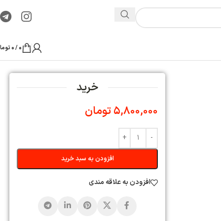
0
/
0
تومان
ید
ن
ه سبد خرید
ی