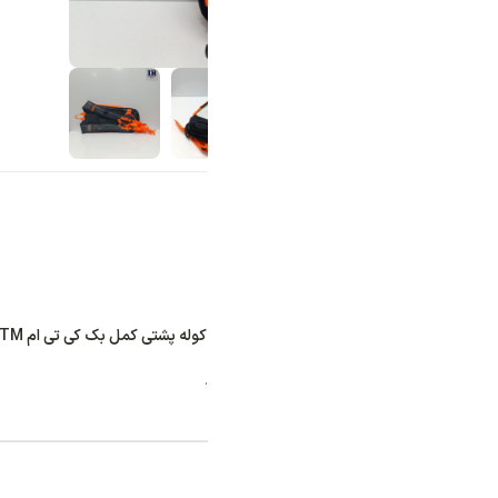
کمل بک کی تی ام KTM سفید نارنجی”