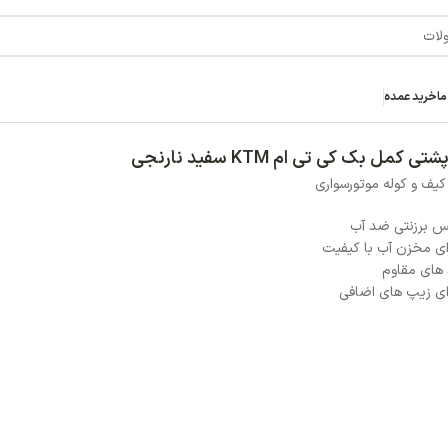
خر
5,800,000
توما
افزودن ب
افزودن به علاقه مند