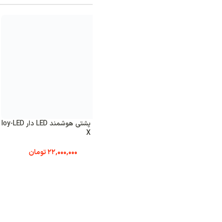
کوله پشتی هوشمند LED دار loy-LED
کیف رو‌باکی مگنتی Host racing
نامو
کیف‌ ر
7,800,000
تومان
B32
22,000,000
تومان