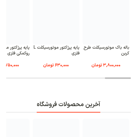
باله باک موتورسیکلت طرح
پایه پرژکتور موتورسیکلت L
پایه‌ پرژکتور موت
کربن
فلزی
رو‌کمکی فلزی
3,800,000
تومان
630,000
تومان
750,000
تو
آخرین محصولات فروشگاه