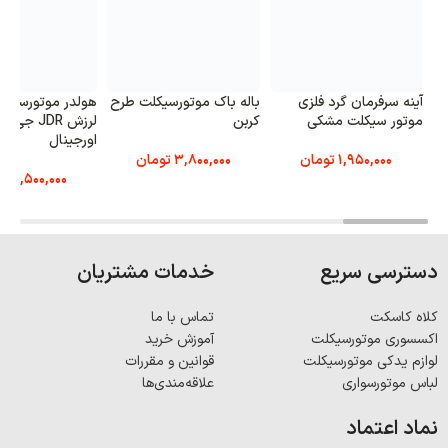
آینه سرفرمان گرد فلزی
باله باک موتورسیکلت طرح
هولدر موتورسیک
موتور سیکلت مشکی
کربن
لرزش JDR جی
اورجینال
1,950,000
تومان
3,800,000
تومان
6,500,000
تو
دسترسی سریع
خدمات مشتریان
کلاه کاسکت
تماس با ما
اکسسوری موتورسیکلت
آموزش خرید
لوازم یدکی موتورسیکلت
قوانین و مقررات
لباس موتورسواری
علاقه‌مندی‌ها
نماد اعتماد