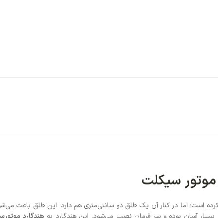
آخرین آپدیت: 2 ماه پیش
ارسال رایگان
رایگان ارسال می‌ش
تحویل فوری
سفارشات قبل از ظ
از ظهر، فردای آن 
امکان تعوی
در صورت عدم رضا
امکان تعویض کالا
تری هم دارد؛ این طلق باعث می‌شود در زمستان
ین هندگارد به
هندگارد موتورسیکلت کلیک
و