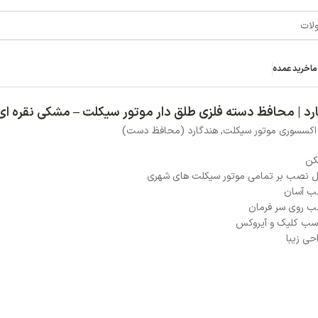
استیل
ور سیکلت – مشکی نقره ای استیل
خر
ت)
2,200,000
توما
افزودن ب
افزودن به علاقه مند