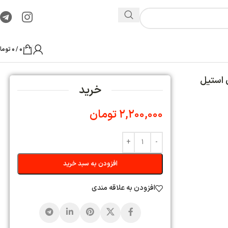
0
/
0
تومان
ید
ن
ه سبد خرید
ی