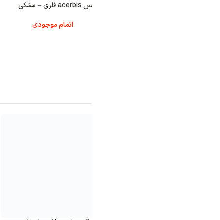
فلزی – مشکی
2,200,000
تومان
اتمام موجودی
آخرین محصولات 