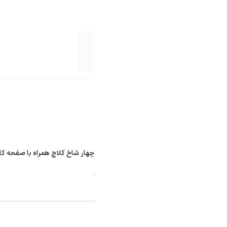
 شاخ کلاچ همراه با صفحه کلاچ موتور سیکلت NA 180”