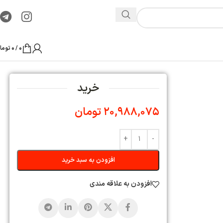
0
/
0
تومان
ید
مان
ه سبد خرید
ی