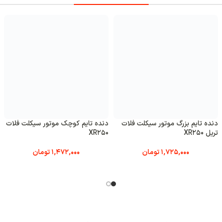
تایم کوچک موتور سیکلت فلات
استارت کامل موتور سیکلت تریل
دنده ا
فلات XR 250
فلات تریل 
1,472,000
تومان
5,692,500
تومان