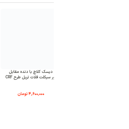
دیسک کلاچ با دنده مقابل
دنده تایم بزرگ موتور سیکلت فلات
دنده 
موتور سیکلت فلات تریل طرح CRF
تریل XR250
XR250
1,725,000
تومان
4,600,000
تومان