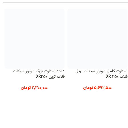
ستارت بزرگ موتور سیکلت
میل سوپاپ (میل بادامک) موتور
انگشتی 
XR250
سیکلت فلات تریل XR250
XR250
2,300,000
تومان
3,450,000
تومان