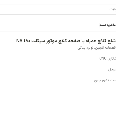
لت NA 180
خر
20,988,075
تو
افزودن ب
افزودن به علاقه مند