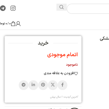
0
/
0
تومان
ید
ی