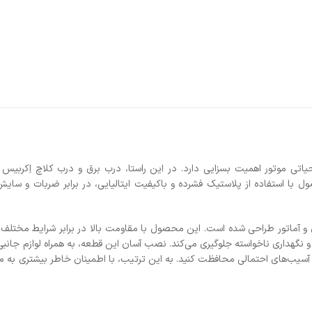
ارسال رایگان
رایگان ارسال می‌ش
تحویل فوری
سفارشات قبل از ظ
از ظهر، فردای آن 
امکان تعوی
در صورت عدم رضا
برای موتورسیکلت KTM EXC-F 250-350 مدل 2024، محافظت از اجزای حیاتی موتور اهمیت بسزایی دارد. در این راستا، درب برق و درب کلاچ اِکربیس (Acerbis) با
امکان تعویض کالا
تالیایی، در برابر ضربات و سایش‌های ناشی از
ومت بالا در برابر شرایط مختلف آب و هوایی و
این قطعه، به همراه لوازم جانبی مربوطه، این
یب، با اطمینان خاطر بیشتری به ماجراجویی‌های