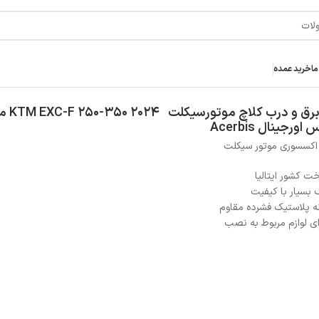
درب برق و درب کلاچ موتورسیکلت KTM EXC-F 250-350 2024 مشکی
خر
اتمام موجودی
ناموجود
افزودن به علاقه مند
آخرین آپدیت: 1 سال پیش