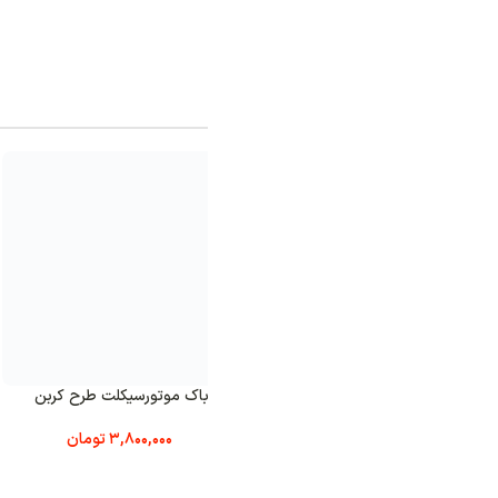
آخرین محصولات 
 باک موتورسیکلت طرح کربن
هولدر موتورسیکلت ضد لرزش JDR
جی دی ار اورجینال
مشکی 
3,800,000
تومان
6,500,000
تومان