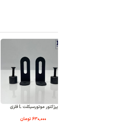
محصولات مش
رژکتور موتورسیکلت L فلزی
پایه‌ پرژکتور موتور سیکلت رو‌کمکی
قلاب آ
فلزی
uemobao
630,000
تومان
750,000
تومان