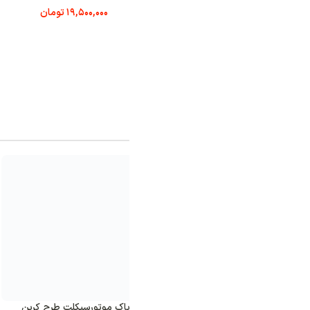
19,500,000
تومان
23,000,000
تومان
آخرین محصولات 
 باک موتورسیکلت طرح کربن
هولدر موتورسیکلت ضد لرزش JDR