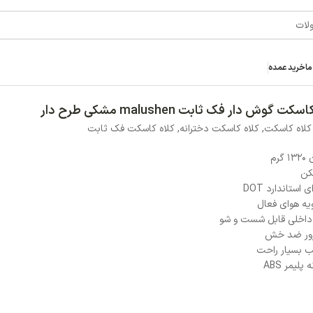
خر
 فک ثابت
اتمام موجودی
سایز
M
L
M
ناموجود
افزودن ب