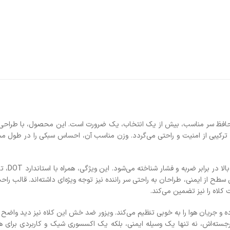
افزودن به علاقه مند
راهنمای اندازه
آخرین آپدیت: 4 ماه پیش
ارسال رایگان
ورت است. این محصول، با طراحی منحصربه‌فرد
رایگان ارسال می‌ش
سب آن، احساس سبکی را در طول مسیر به ارمغان
تحویل فوری
سفارشات قبل از ظ
بدنه این کلاه از پلیمر ABS ساخته شده است، ماده‌ای که به دلیل مقاومت بالا در برابر ضربه و فشار شناخته می‌شود. این ویژگی، همراه با استاندارد DOT، تضمین می‌کند
از ظهر، فردای آن 
وجه ویژه‌ای داشته‌اند. قالب راحت و ابر داخلی
امکان تعوی
ر ضد خش این کلاه نیز دید واضح و شفافی را در
در صورت عدم رضا
 اکسسوری شیک و کاربردی برای هر موتورسواری
امکان تعویض کالا