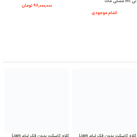
تی +KRE اورجینال – مشکی کربن
98,000,000
تومان
اتمام موجودی
کلاه کاسکت بدون فک لیام Liam
کلاه کاسکت بدون فک لیام Liam