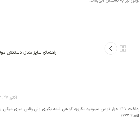
قدیمی تر
راهنمای سایز بندی دستکش موتور سواری + ویدیو
اکتبر 27, 2023 در 7:42 ب.ظ
اخت ۳۲۰ هزار تومن میتونید یکروزه گواهی نامه بگیری ولی وقتی میری میگن برو تو سایت ثبتنام