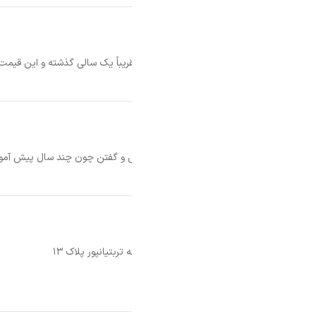
تقریباً یک سالی گذشته و این قیمت هم برای سال گذشته هست.
و گفتن چون چند سال پیش آموزشگاه ثبت نام کردی الان نمیشه و باید فقط از آم
بتیانپور پلاک ۱۳