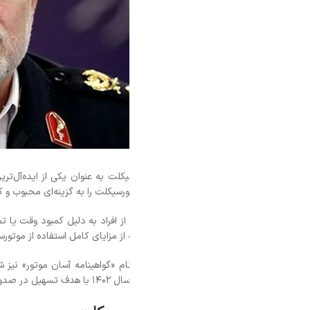
لت به عنوان یکی از ایده‌آل‌ترین وسایل نقلیه برای تردد شناخته می‌شود. مزای
سیکلت را به گزینه‌ای محبوب و کارآمد تبدیل کرده است.
از افراد به دلیل کمبود وقت یا تمایل به صرفه‌جویی در هزینه، از اخذ گواهینام
ه از مزایای کامل استفاده از موتورسیکلت نیز محروم می‌مانند.
ام «گواهینامه آسان موتور» نیز شناخته می شود، به متقاضیان واجد شرایط ا
عمومی آغاز شد.