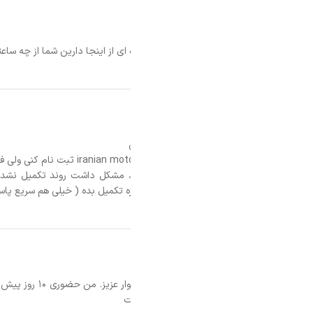
 ای از اینجا دارین شما از چه ساعتی هستن شرایط به چه صورته چه مدارکی میخو
، مشکل داشت روند تکمیل نشد ، با پشتیبانی اس ام اس تماس گرفتم ،پاسخ 
زه تکمیل بده ( خیلی هم سریع پاسخ دادند )
ت