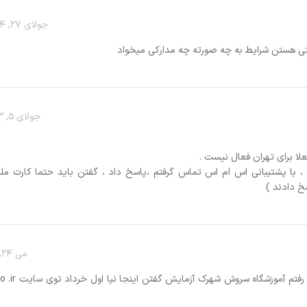
جولای 27, 2024 در 12:57 ب.ظ
اد
جولای 5, 2023 در 10:58 ق.ظ
داد ، گفتن باید حتما کارت ملیت مال سمنان یا
می 24, 2023 در 9:01 ق.ظ
سلام به همه دوستان موتورسوار عزیز. من حضوری ۱۰ روز پیش رفتم آموزشگاه سروش شهرک آزمایش گفتن اینجا نیا اول خرداد توی سایت Iranian moto .ir ثبت