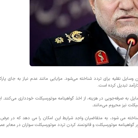
آینه سرف
مشکی
,950,000
باله باک
,800,000
دی ار او
,500,000
ایی مانند عدم نیاز به جای پارک، رهایی از ترافیک
براق
ه موتورسیکلت خودداری می‌کنند. این موضوع نه تنها
,950,000
ین امکان را می دهد که در عرض یک روز گواهینامه
استخوان
,950,000